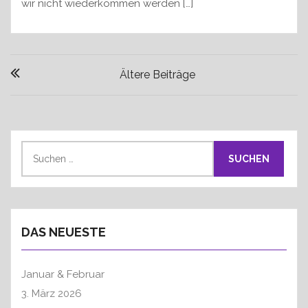
wir nicht wiederkommen werden […]
B
Ältere Beiträge
e
i
t
r
S
a
u
g
c
s
h
n
e
DAS NEUESTE
a
n
v
n
a
i
Januar & Februar
c
g
3. März 2026
h