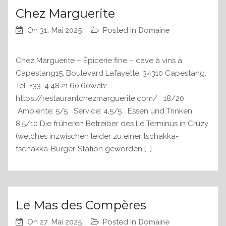
Chez Marguerite
On
31. Mai 2025
Posted in
Domaine
Chez Marguerite – Épicerie fine – cave à vins à
Capestang15, Boulevard Lafayette. 34310 Capestang.
Tel. +33. 4.48.21.60.60web:
https://restaurantchezmarguerite.com/ 18/20
Ambiente: 5/5 Service: 4,5/5 Essen und Trinken:
8,5/10 Die früheren Betreiber des Le Terminus in Cruzy
(welches inzwischen leider zu einer tschakka-
tschakka-Burger-Station geworden […]
Le Mas des Compères
On
27. Mai 2025
Posted in
Domaine