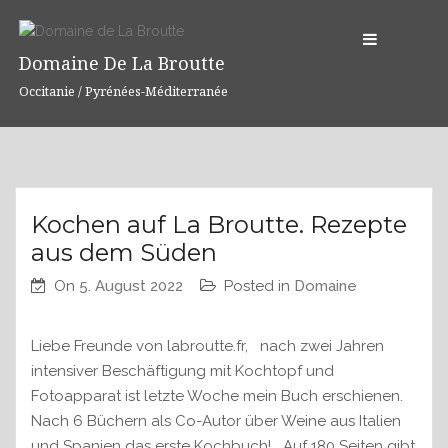
S
k
Domaine De La Broutte
i
p
Occitanie / Pyrénées-Méditerranée
t
o
c
o
n
B
Kochen auf La Broutte. Rezepte
t
L
aus dem Süden
O
e
G
n
On
5. August 2022
Posted in
Domaine
t
Liebe Freunde von labroutte.fr, nach zwei Jahren
intensiver Beschäftigung mit Kochtopf und
Fotoapparat ist letzte Woche mein Buch erschienen.
Nach 6 Büchern als Co-Autor über Weine aus Italien
und Spanien das erste Kochbuch! Auf 180 Seiten gibt