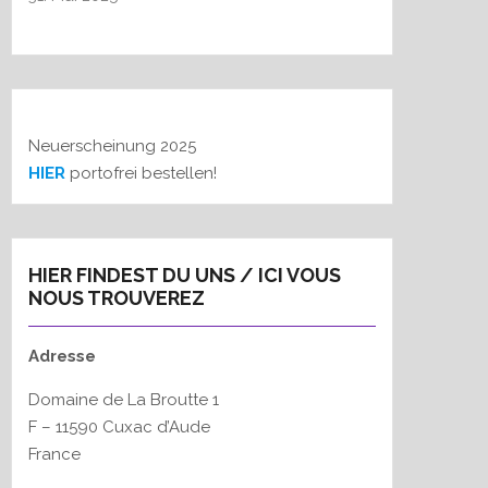
h
:
Neuerscheinung 2025
HIER
portofrei bestellen!
HIER FINDEST DU UNS / ICI VOUS
NOUS TROUVEREZ
Adresse
Domaine de La Broutte 1
F – 11590 Cuxac d’Aude
France