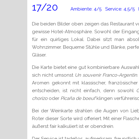
17/20
Ambiente: 4/5 Service: 4,5/5 Ess
Die beiden Bilder oben zeigen das Restaurant v
gewisse Hotel-Atmosphäre. Sowohl der Eingang 
für ein quirliges Lokal. Dabei sitzt man ab
Wohnzimmer. Bequeme Stühle und Bänke, perfek
Gläser.
Die Karte bietet eine gut kombinierbare Auswa
sich nicht umsonst
Un souvenir Franco-Argentin
Aromen gekonnt mit klassischer, französische
entscheiden, ist nicht einfach, denn sowohl
G
chorizo
oder
Picaña de boeuf
klingen verführerisc
Bei der Weinkarte strahlen die Augen von Lie
Roter dieser Sorte wird offeriert. Mit einer Flasc
äußerst fair kalkuliert ist er obendrein.
Der Service ist tadellos, aufmerksam, freundli