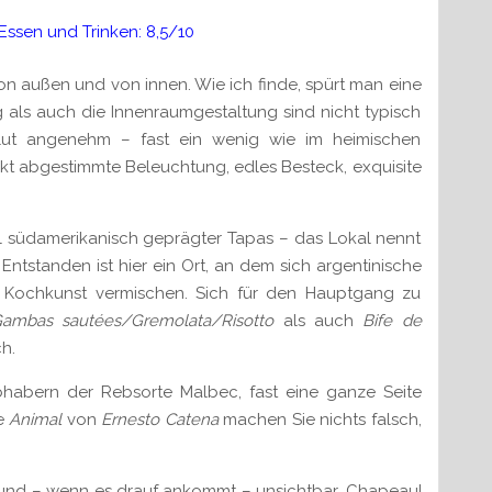
en und Trinken: 8,5/10
on außen und von innen. Wie ich finde, spürt man eine
als auch die Innenraumgestaltung sind nicht typisch
solut angenehm – fast ein wenig wie im heimischen
t abgestimmte Beleuchtung, edles Besteck, exquisite
hl südamerikanisch geprägter Tapas – das Lokal nennt
. Entstanden ist hier ein Ort, an dem sich argentinische
r Kochkunst vermischen. Sich für den Hauptgang zu
ambas sautées/Gremolata/Risotto
als auch
Bife de
h.
bhabern der Rebsorte Malbec, fast eine ganze Seite
he
Animal
von
Ernesto Catena
machen Sie nichts falsch,
ch und – wenn es drauf ankommt – unsichtbar. Chapeau!