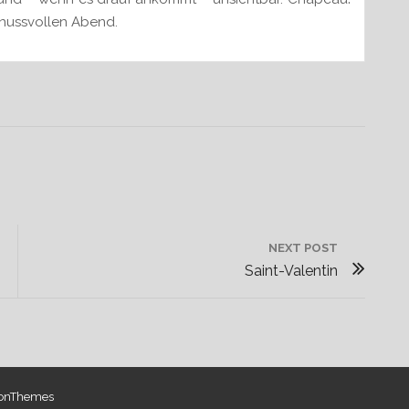
enussvollen Abend.
NEXT POST
N
Saint-Valentin
E
X
T
P
O
ionThemes