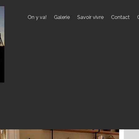
On y va!
Galerie
Savoir vivre
Contact
E
3. 468 90 34 00
ant/