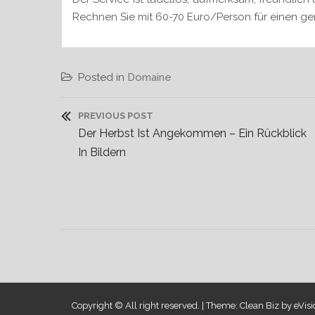
Rechnen Sie mit 60-70 Euro/Person für einen g
Posted in
Domaine
B
PREVIOUS POST
e
P
Der Herbst Ist Angekommen – Ein Rückblick
R
In Bildern
i
E
V
t
I
r
O
U
a
S
g
P
O
Copyright © All right reserved.
|
Theme: Clean Biz by
eVis