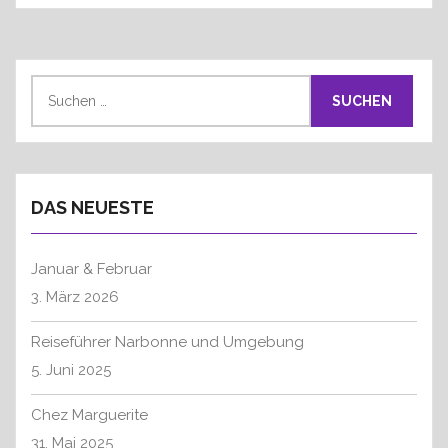
S
u
c
h
e
DAS NEUESTE
n
n
a
Januar & Februar
c
3. März 2026
h
:
Reiseführer Narbonne und Umgebung
5. Juni 2025
Chez Marguerite
31. Mai 2025