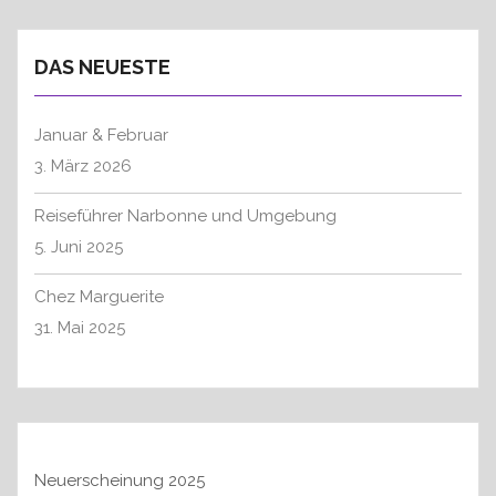
h
e
DAS NEUESTE
n
n
a
Januar & Februar
c
3. März 2026
h
:
Reiseführer Narbonne und Umgebung
5. Juni 2025
Chez Marguerite
31. Mai 2025
Neuerscheinung 2025