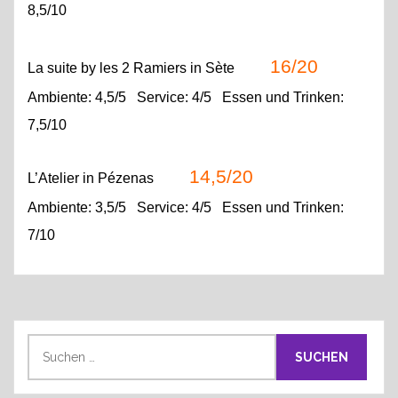
8,5/10
16/20
La suite by les 2 Ramiers in Sète
Ambiente: 4,5/5 Service: 4/5 Essen und Trinken:
7,5/10
14,5/20
L’Atelier
in Pézenas
Ambiente: 3,5/5 Service: 4/5 Essen und Trinken:
7/10
S
u
c