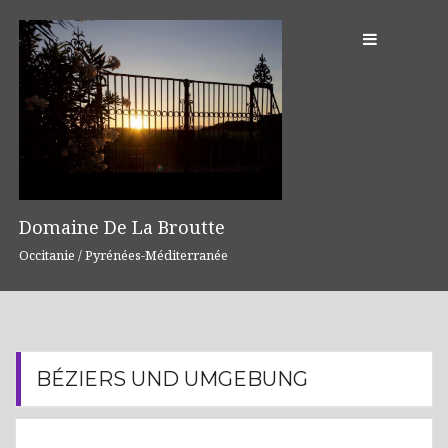
S
k
i
p
t
o
c
o
n
Domaine De La Broutte
t
Occitanie / Pyrénées-Méditerranée
e
n
t
BÉZIERS UND UMGEBUNG