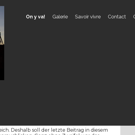
On y va!
Galerie
Savoir vivre
Contact
r, long stretches of Mediterranean coast and
ing and cycling, protected national parks and
 in the whole of France. The Languedoc area of
s of delights which explains why it has been
, Romans, Visigoths and Moors over the
eiterlesen)
ch. Deshalb soll der letzte Beitrag in diesem