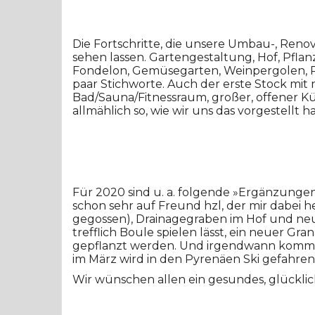
Die Fortschritte, die unsere Umbau-, Ren
sehen lassen. Gartengestaltung, Hof, Pflanz
Fondelon, Gemüsegarten, Weinpergolen, 
paar Stichworte. Auch der erste Stock mit ne
Bad/Sauna/Fitnessraum, großer, offener 
allmählich so, wie wir uns das vorgestellt h
Für 2020 sind u. a. folgende »Ergänzunge
schon sehr auf Freund hzl, der mir dabei h
gegossen), Drainagegraben im Hof und neuer,
trefflich Boule spielen lässt, ein neuer G
gepflanzt werden. Und irgendwann kommt
im März wird in den Pyrenäen Ski gefahren
Wir wünschen allen ein gesundes, glücklich