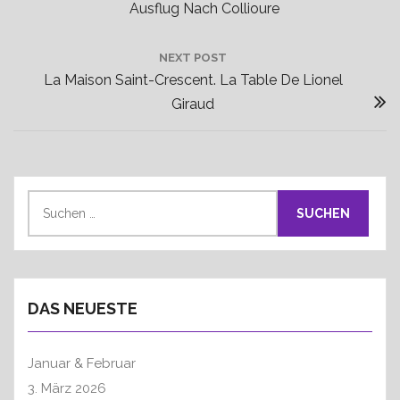
P
Ausflug Nach Collioure
i
R
t
E
NEXT POST
r
N
La Maison Saint-Crescent. La Table De Lionel
V
a
E
I
Giraud
g
X
O
s
T
U
n
P
S
a
O
S
P
v
u
S
O
i
c
T
S
h
g
:
T
e
a
:
DAS NEUESTE
n
t
n
i
a
Januar & Februar
o
c
3. März 2026
n