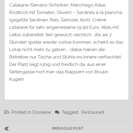
Catalane (Serrano-Schinken, Manchego-Käse,
Röstbrot mit Tomaten, Oliven) – Sardines à la plancha
(gegrillte Sardinen, Reis, Gemüse, Aioli), Crème
catalane für sehr angemessene 19,90 Euro. Alles mit
Liebe zubereitet, fein gewürzt, reichlich. Als wir 2
Stunden später wieder vorbei kommen, scheint es das
Lokal nicht mehr zu geben … dabei haben die
Betreiber nur Tische und Stühle ins Innere verfrachtet.
Der Platz liegt ruhig und friedlich da, aus einer
Seitengasse hört man das Klappern von Boule-
Kugeln.
Posted in
Domaine
Tagged ,
Restaurant
B
PREVIOUS POST
e