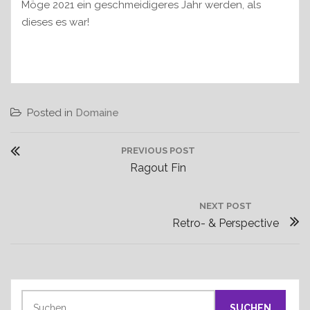
Möge 2021 ein geschmeidigeres Jahr werden, als
dieses es war!
Posted in
Domaine
B
PREVIOUS POST
e
P
Ragout Fin
i
R
t
E
NEXT POST
r
N
V
Retro- & Perspective
a
E
I
g
X
O
s
T
U
n
P
S
S