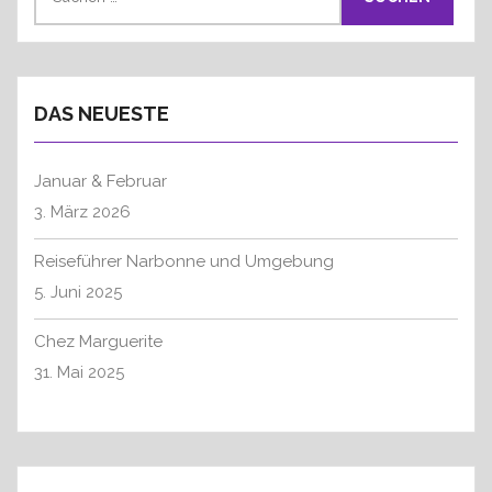
a
u
O
P
v
c
S
O
h
i
T
S
e
g
:
T
DAS NEUESTE
n
a
:
n
t
a
Januar & Februar
i
c
3. März 2026
o
h
n
:
Reiseführer Narbonne und Umgebung
5. Juni 2025
Chez Marguerite
31. Mai 2025