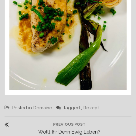
Posted in
Domaine
Tagged ,
Rezept
B
PREVIOUS POST
e
P
Wollt Ihr Denn Ewig Leben?