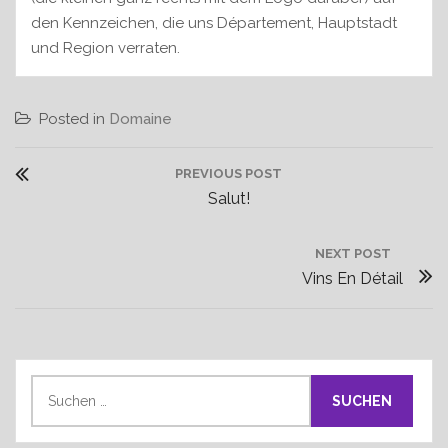
den Kennzeichen, die uns Département, Hauptstadt
und Region verraten.
Posted in
Domaine
B
PREVIOUS POST
e
P
Salut!
i
R
t
E
NEXT POST
r
N
V
Vins En Détail
a
E
I
g
X
O
s
T
U
n
P
S
S
a
u
O
P
v
c
S
O