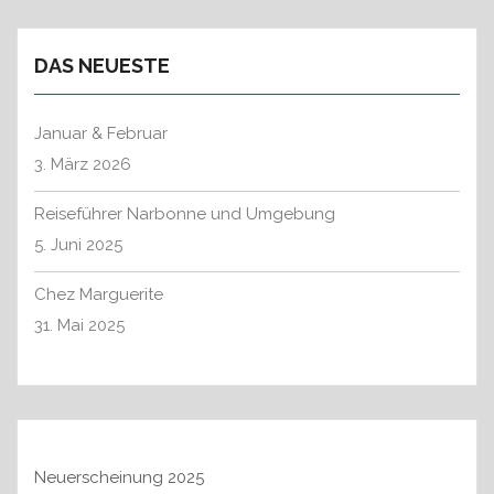
h
i
T
S
e
g
:
T
DAS NEUESTE
n
a
:
n
t
a
Januar & Februar
i
c
3. März 2026
o
h
n
:
Reiseführer Narbonne und Umgebung
5. Juni 2025
Chez Marguerite
31. Mai 2025
Neuerscheinung 2025