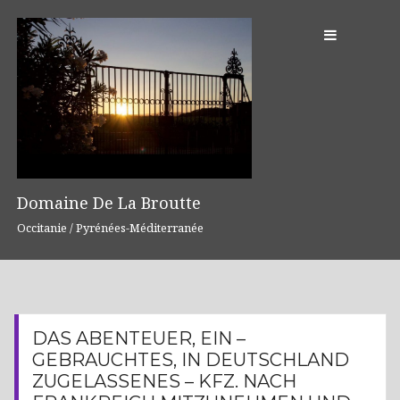
S
k
i
p
t
o
c
o
n
Domaine De La Broutte
t
Occitanie / Pyrénées-Méditerranée
e
n
t
DAS ABENTEUER, EIN –
GEBRAUCHTES, IN DEUTSCHLAND
ZUGELASSENES – KFZ. NACH