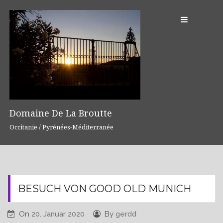
S
k
i
p
t
o
c
o
n
Domaine De La Broutte
t
Occitanie / Pyrénées-Méditerranée
e
n
t
BESUCH VON GOOD OLD MUNICH
On
20. Januar 2020
By
gerdd