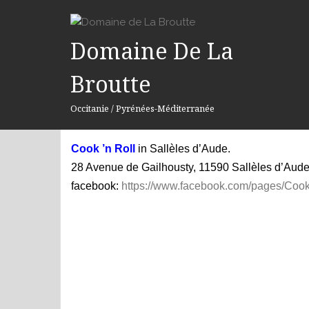
S
k
i
Domaine De La
COOK ’N ROLL
p
Broutte
t
o
On
24. Juli 2021
By
gerdd
Occitanie / Pyrénées-Méditerranée
c
o
n
Cook ’n Roll
in Sallèles d’Aude.
t
28 Avenue de Gailhousty, 11590 Sallèles d’Aude.
e
facebook:
https://www.facebook.com/pages/Coo
n
t