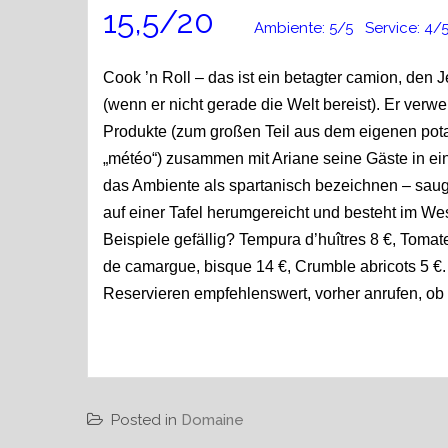
15,5/20
Ambiente: 5/5 Service: 4/5 E
Cook ’n Roll – das ist ein betagter camion, den J
(wenn er nicht gerade die Welt bereist). Er verw
Produkte (zum großen Teil aus dem eigenen pota
„météo“) zusammen mit Ariane seine Gäste in ei
das Ambiente als spartanisch bezeichnen – sauge
auf einer Tafel herumgereicht und besteht im We
Beispiele gefällig? Tempura d’huîtres 8 €, Tomates 
de camargue, bisque 14 €, Crumble abricots 5 €. J
Reservieren empfehlenswert, vorher anrufen, ob „o
Posted in
Domaine