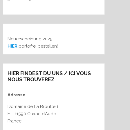
h
:
Neuerscheinung 2025
HIER
portofrei bestellen!
HIER FINDEST DU UNS / ICI VOUS
NOUS TROUVEREZ
Adresse
Domaine de La Broutte 1
F – 11590 Cuxac d’Aude
France