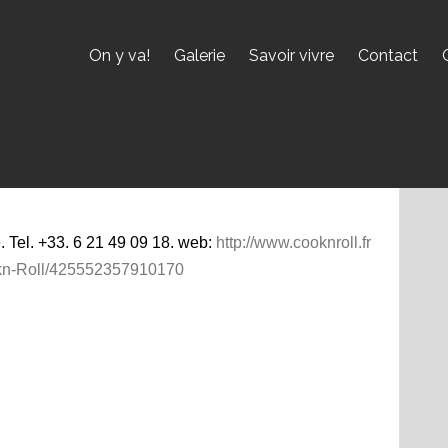
On y va!
Galerie
Savoir vivre
Contact
 Tel. +33. 6 21 49 09 18. web:
http://www.cooknroll.fr
kn-Roll/425552357910170