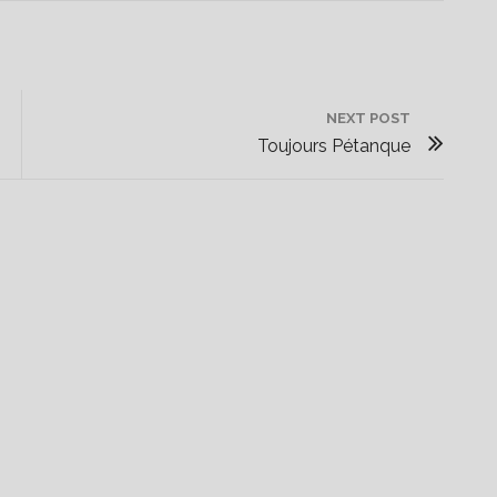
NEXT POST
N
Toujours Pétanque
E
X
T
P
O
S
T
: