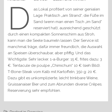
D
as Lokal profitiert von seiner genialen
Lage. Praktisch „am Strand“, die Füße im
Sand (wenn man einen Tisch „im Sand“
reserviert hat), ausreichend geschützt
durch einen kompakten Sonnenschirm aus Stroh,
kann man die Seele baumeln lassen. Der Service ist
manchmal träge, dafür immer freundlich, die Auswahl
an Speisen überschaubar, aber pfiffig. Und das
Wichtigste: Sehr lecker. 1-a-Burger: 15 €, frites dazu: 3
€. Tentacule de poulpe „Chimichurri“ 10 € (sieh Bild).
T-Bone-Steak vom Kalb mit Kartoffeln, 350 g: 20 €.
Dazu gibt es unkomplizierte, leicht trinkbare Weine,
Gruissanaiser Bier und zum Abrunden diverse Crêpes.
Reservierung sehr empfohlen.
Posted in
Domaine