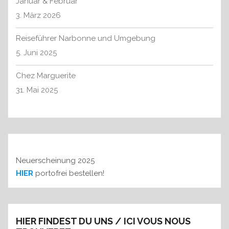
Januar & Februar
i
c
3. März 2026
o
h
n
:
Reiseführer Narbonne und Umgebung
5. Juni 2025
Chez Marguerite
31. Mai 2025
Neuerscheinung 2025
HIER
portofrei bestellen!
HIER FINDEST DU UNS / ICI VOUS NOUS