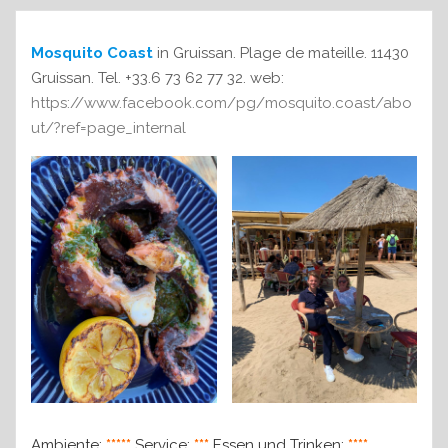
Mosquito Coast
in Gruissan. Plage de mateille. 11430
Gruissan. Tel. +33.6 73 62 77 32. web:
https://www.facebook.com/pg/mosquito.coast/abo
ut/?ref=page_internal
Ambiente:
*****
Service:
***
Essen und Trinken:
****