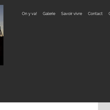
On y va!
Galerie
Savoir vivre
Contact
NUNTERGANG"
INE SLIDESHOW]