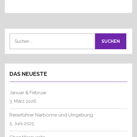
S
u
c
h
e
DAS NEUESTE
n
n
a
Januar & Februar
c
3. März 2026
h
:
Reiseführer Narbonne und Umgebung
5. Juni 2025