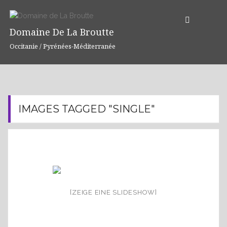
S
k
Domaine De La Broutte
i
p
Occitanie / Pyrénées-Méditerranée
t
o
c
o
n
IMAGES TAGGED "SINGLE"
t
e
n
t
[ZEIGE EINE SLIDESHOW]