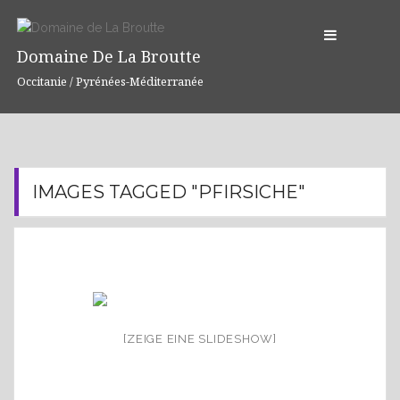
S
k
Domaine De La Broutte
i
p
Occitanie / Pyrénées-Méditerranée
t
o
c
o
n
IMAGES TAGGED "PFIRSICHE"
t
e
n
t
[ZEIGE EINE SLIDESHOW]