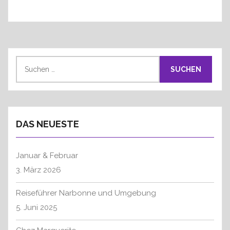
S
u
c
h
e
DAS NEUESTE
n
n
a
Januar & Februar
c
3. März 2026
h
:
Reiseführer Narbonne und Umgebung
5. Juni 2025